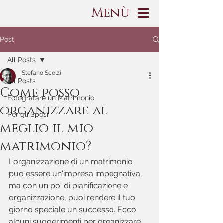
Menù
Post
All Posts
Stefano Scelzi
All Posts
Come posso
Fotografare un Matrimonio
organizzare al
Per gli Sposi
meglio il mio
matrimonio?
L'organizzazione di un matrimonio 
può essere un'impresa impegnativa, 
ma con un po' di pianificazione e 
organizzazione, puoi rendere il tuo 
giorno speciale un successo. Ecco 
alcuni suggerimenti per organizzare 